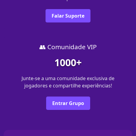
Falar Suporte
👥 Comunidade VIP
1000+
Junte-se a uma comunidade exclusiva de
jogadores e compartilhe experiências!
Entrar Grupo