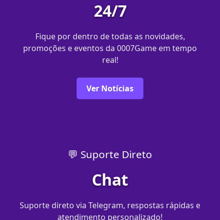
24/7
Fique por dentro de todas as novidades,
promoções e eventos da 0007Game em tempo
real!
Ver Notícias
💬 Suporte Direto
Chat
Suporte direto via Telegram, respostas rápidas e
atendimento personalizado!