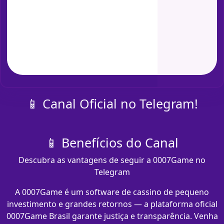
📱 Canal Oficial no Telegram!
📱 Benefícios do Canal
Descubra as vantagens de seguir a 0007Game no
Telegram
A 0007Game é um software de cassino de pequeno
investimento e grandes retornos — a plataforma oficial
0007Game Brasil garante justiça e transparência. Venha