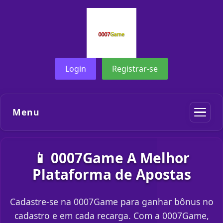
Login
Registrar-se
Menu
📱 0007Game A Melhor
Plataforma de Apostas
Cadastre-se na 0007Game para ganhar bônus no
cadastro e em cada recarga. Com a 0007Game,