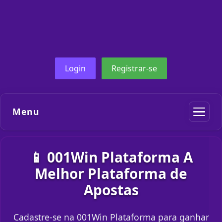
Login
Registrar-se
Menu
📱 001Win Plataforma A
Melhor Plataforma de
Apostas
Cadastre-se na 001Win Plataforma para ganhar