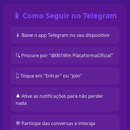
📱 Como Seguir no Telegram
📱 Baixe o app Telegram no seu dispositivo
🔍 Procure por "@001Win PlataformaOficial"
👆 Toque em "Entrar" ou "Join"
🔔 Ative as notificações para não perder
nada
💬 Participe das conversas e interaja