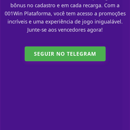
bônus no cadastro e em cada recarga. Com a
001Win Plataforma, você tem acesso a promoções
incríveis e uma experiência de jogo inigualável.
Junte-se aos vencedores agora!
SEGUIR NO TELEGRAM