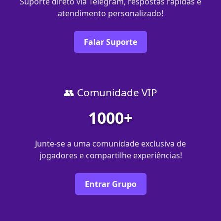
Suporte direto via Telegram, respostas rápidas e
atendimento personalizado!
Falar Suporte
👥 Comunidade VIP
1000+
Junte-se a uma comunidade exclusiva de
jogadores e compartilhe experiências!
Entrar Grupo