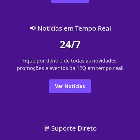
📢 Notícias em Tempo Real
24/7
Fique por dentro de todas as novidades,
promoções e eventos da 12Q em tempo real!
Ver Notícias
💬 Suporte Direto