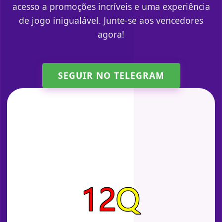
acesso a promoções incríveis e uma experiência
de jogo inigualável. Junte-se aos vencedores
agora!
SEGUIR NO TELEGRAM