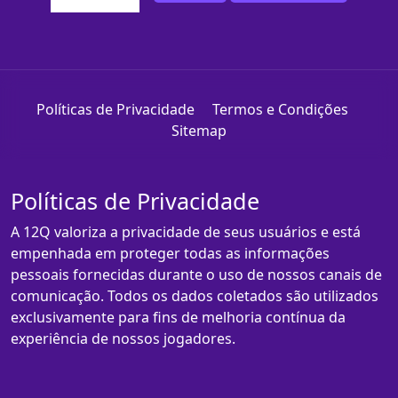
Políticas de Privacidade
Termos e Condições
Sitemap
Políticas de Privacidade
A 12Q valoriza a privacidade de seus usuários e está
empenhada em proteger todas as informações
pessoais fornecidas durante o uso de nossos canais de
comunicação. Todos os dados coletados são utilizados
exclusivamente para fins de melhoria contínua da
experiência de nossos jogadores.