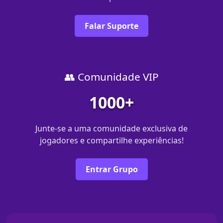
Falar Suporte
👥 Comunidade VIP
1000+
Junte-se a uma comunidade exclusiva de
jogadores e compartilhe experiências!
Entrar Grupo