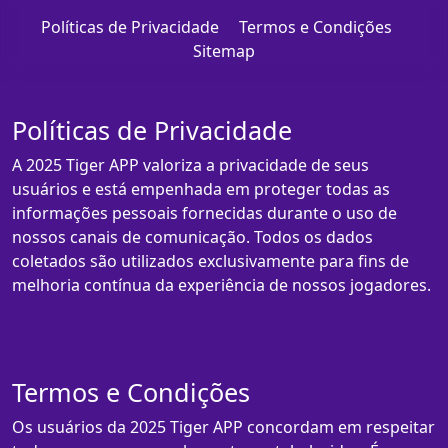
Políticas de Privacidade
Termos e Condições
Sitemap
Políticas de Privacidade
A 2025 Tiger APP valoriza a privacidade de seus
usuários e está empenhada em proteger todas as
informações pessoais fornecidas durante o uso de
nossos canais de comunicação. Todos os dados
coletados são utilizados exclusivamente para fins de
melhoria contínua da experiência de nossos jogadores.
Termos e Condições
Os usuários da 2025 Tiger APP concordam em respeitar