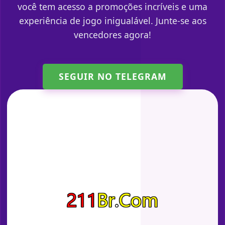
você tem acesso a promoções incríveis e uma
experiência de jogo inigualável. Junte-se aos
vencedores agora!
SEGUIR NO TELEGRAM