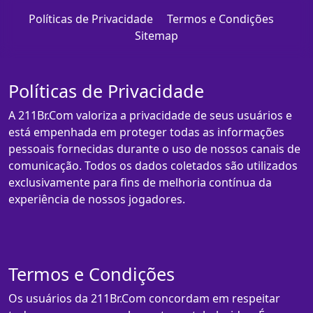
Políticas de Privacidade
Termos e Condições
Sitemap
Políticas de Privacidade
A 211Br.Com valoriza a privacidade de seus usuários e
está empenhada em proteger todas as informações
pessoais fornecidas durante o uso de nossos canais de
comunicação. Todos os dados coletados são utilizados
exclusivamente para fins de melhoria contínua da
experiência de nossos jogadores.
Termos e Condições
Os usuários da 211Br.Com concordam em respeitar