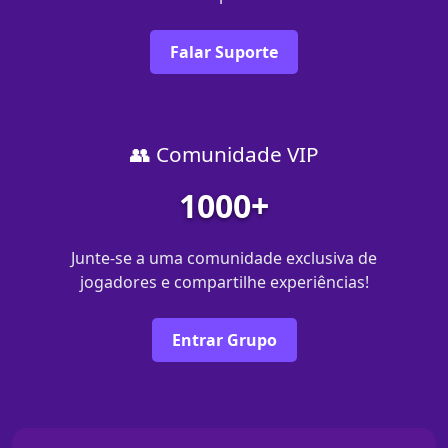
Falar Suporte
👥 Comunidade VIP
1000+
Junte-se a uma comunidade exclusiva de
jogadores e compartilhe experiências!
Entrar Grupo