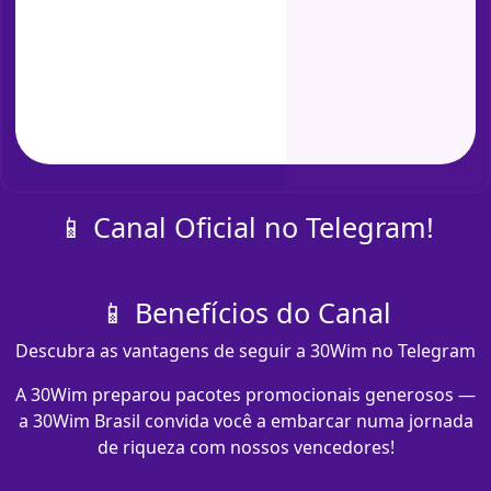
📱 Canal Oficial no Telegram!
📱 Benefícios do Canal
Descubra as vantagens de seguir a 30Wim no Telegram
A 30Wim preparou pacotes promocionais generosos —
a 30Wim Brasil convida você a embarcar numa jornada
de riqueza com nossos vencedores!