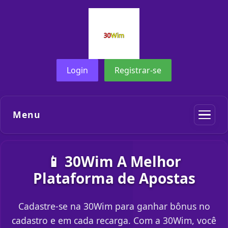
Login
Registrar-se
Menu
📱 30Wim A Melhor
Plataforma de Apostas
Cadastre-se na 30Wim para ganhar bônus no
cadastro e em cada recarga. Com a 30Wim, você