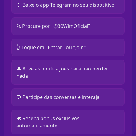
📱 Baixe o app Telegram no seu dispositivo
🔍 Procure por "@30WimOficial"
👆 Toque em "Entrar" ou "Join"
🔔 Ative as notificações para não perder
nada
💬 Participe das conversas e interaja
🎁 Receba bônus exclusivos
automaticamente