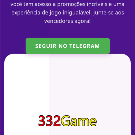
você tem acesso a promoções incríveis e uma
experiência de jogo inigualável. Junte-se aos
vencedores agora!
SEGUIR NO TELEGRAM