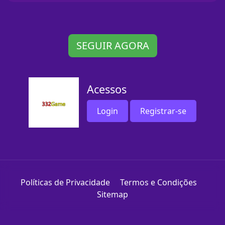
SEGUIR AGORA
Acessos
Login
Registrar-se
Políticas de Privacidade
Termos e Condições
Sitemap