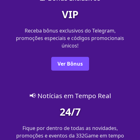
VIP
Receba bônus exclusivos do Telegram,
promoções especiais e códigos promocionais
únicos!
Ver Bônus
📢 Notícias em Tempo Real
24/7
Fique por dentro de todas as novidades,
promoções e eventos da 332Game em tempo