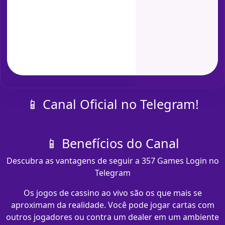
📱 Canal Oficial no Telegram!
📱 Benefícios do Canal
Descubra as vantagens de seguir a 357 Games Login no
Telegram
Os jogos de cassino ao vivo são os que mais se
aproximam da realidade. Você pode jogar cartas com
outros jogadores ou contra um dealer em um ambiente