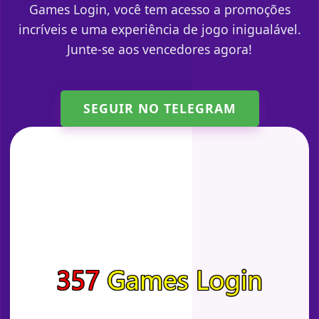
Games Login, você tem acesso a promoções
incríveis e uma experiência de jogo inigualável.
Junte-se aos vencedores agora!
SEGUIR NO TELEGRAM