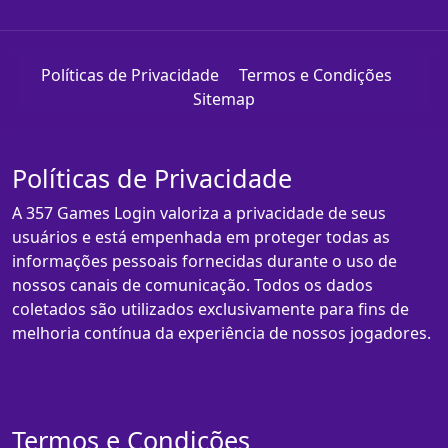
Políticas de Privacidade
Termos e Condições
Sitemap
Políticas de Privacidade
A 357 Games Login valoriza a privacidade de seus
usuários e está empenhada em proteger todas as
informações pessoais fornecidas durante o uso de
nossos canais de comunicação. Todos os dados
coletados são utilizados exclusivamente para fins de
melhoria contínua da experiência de nossos jogadores.
Termos e Condições