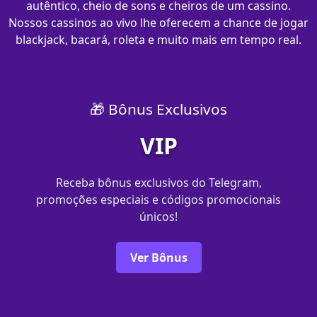
autêntico, cheio de sons e cheiros de um cassino.
Nossos cassinos ao vivo lhe oferecem a chance de jogar
blackjack, bacará, roleta e muito mais em tempo real.
🎁 Bônus Exclusivos
VIP
Receba bônus exclusivos do Telegram,
promoções especiais e códigos promocionais
únicos!
Ver Bônus