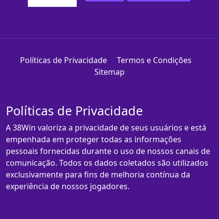
Políticas de Privacidade
Termos e Condições
Sitemap
Políticas de Privacidade
A 38Win valoriza a privacidade de seus usuários e está
empenhada em proteger todas as informações
pessoais fornecidas durante o uso de nossos canais de
comunicação. Todos os dados coletados são utilizados
exclusivamente para fins de melhoria contínua da
experiência de nossos jogadores.