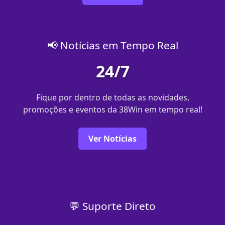
📢 Notícias em Tempo Real
24/7
Fique por dentro de todas as novidades,
promoções e eventos da 38Win em tempo real!
Ver Notícias
💬 Suporte Direto