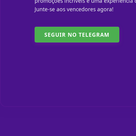
promoções incríveis e uma experiência d
Junte-se aos vencedores agora!
SEGUIR NO TELEGRAM