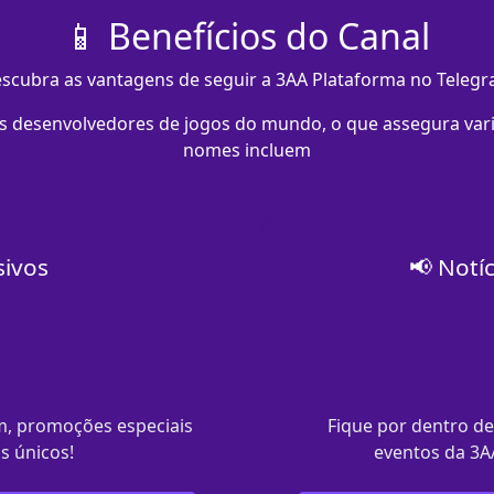
📱 Benefícios do Canal
scubra as vantagens de seguir a 3AA Plataforma no Teleg
 desenvolvedores de jogos do mundo, o que assegura varie
nomes incluem
sivos
📢 Notí
m, promoções especiais
Fique por dentro d
s únicos!
eventos da 3A