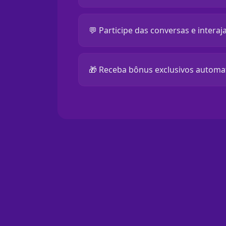
💬 Participe das conversas e interaj
🎁 Receba bônus exclusivos autom