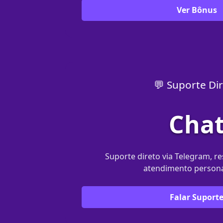
Ver Bônus
💬 Suporte Di
Cha
Suporte direto via Telegram, r
atendimento persona
Falar Suport