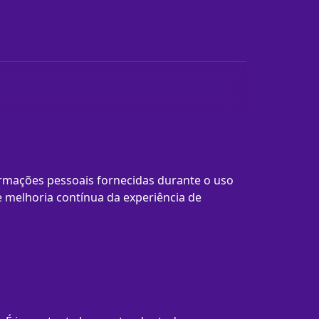
ormações pessoais fornecidas durante o uso
e melhoria contínua da experiência de