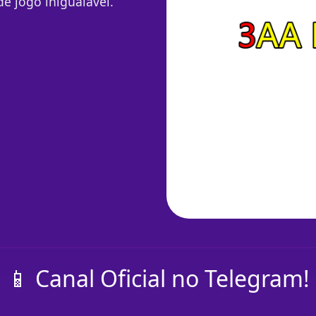
e jogo inigualável.
📱 Canal Oficial no Telegram!