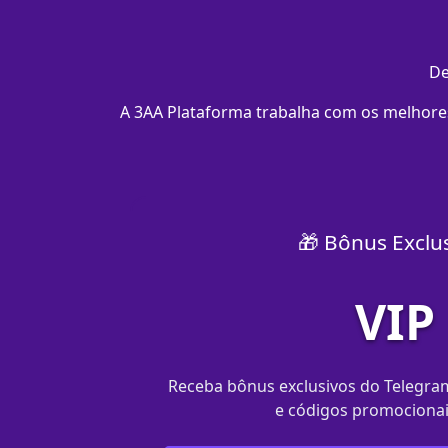
De
A 3AA Plataforma trabalha com os melhores
🎁 Bônus Exclu
VIP
Receba bônus exclusivos do Telegra
e códigos promocionai