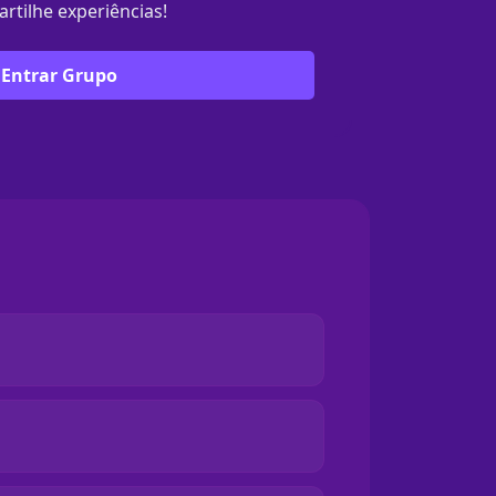
rtilhe experiências!
Entrar Grupo