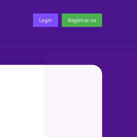
Login
Registrar-se