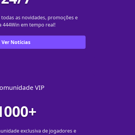
e todas as novidades, promoções e
a 444Win em tempo real!
Ver Notícias
Comunidade VIP
1000+
unidade exclusiva de jogadores e