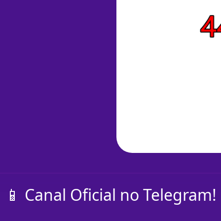
📱 Canal Oficial no Telegram!