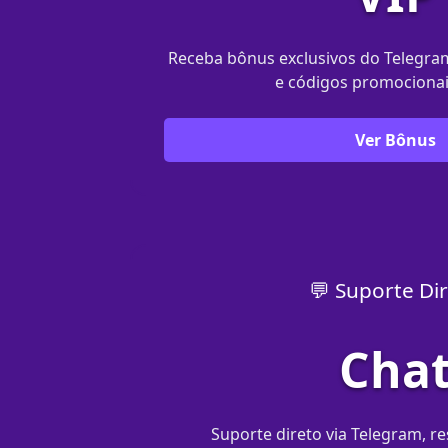
Receba bônus exclusivos do Telegra
e códigos promocionai
Ver Bônus
💬 Suporte Di
Cha
Suporte direto via Telegram, r