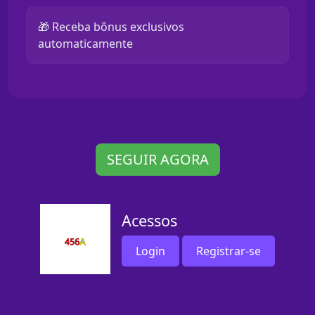
🎁 Receba bônus exclusivos
automaticamente
SEGUIR AGORA
Acessos
Login
Registrar-se