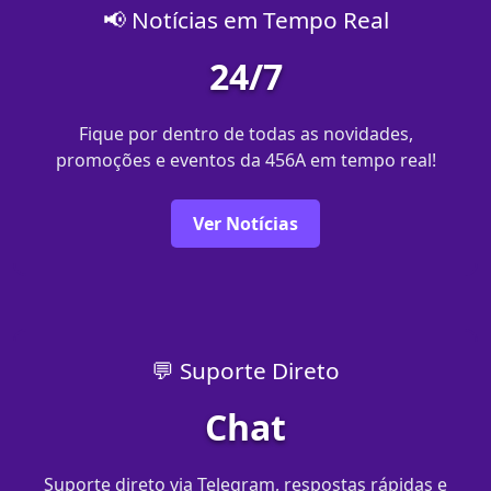
📢 Notícias em Tempo Real
24/7
Fique por dentro de todas as novidades,
promoções e eventos da 456A em tempo real!
Ver Notícias
💬 Suporte Direto
Chat
Suporte direto via Telegram, respostas rápidas e