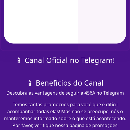
📱 Canal Oficial no Telegram!
📱 Benefícios do Canal
Descubra as vantagens de seguir a 456A no Telegram
Temos tantas promoções para você que é difícil
acompanhar todas elas! Mas não se preocupe, nós o
manteremos informado sobre o que está acontecendo.
Por favor, verifique nossa página de promoções