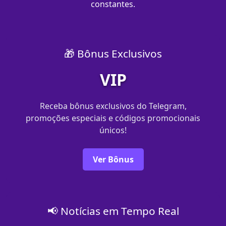
constantes.
🎁 Bônus Exclusivos
VIP
Receba bônus exclusivos do Telegram,
promoções especiais e códigos promocionais
únicos!
Ver Bônus
📢 Notícias em Tempo Real