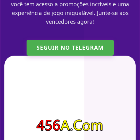
você tem acesso a promoções incríveis e uma
experiência de jogo inigualável. Junte-se aos
vencedores agora!
SEGUIR NO TELEGRAM