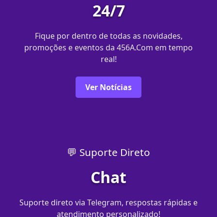
24/7
Fique por dentro de todas as novidades,
promoções e eventos da 456A.Com em tempo
real!
Ver Notícias
💬 Suporte Direto
Chat
Suporte direto via Telegram, respostas rápidas e
atendimento personalizado!