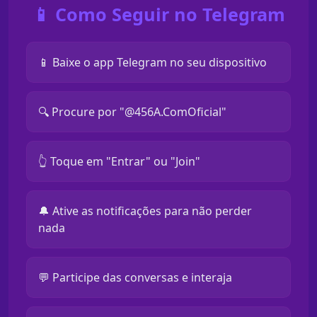
📱 Como Seguir no Telegram
📱 Baixe o app Telegram no seu dispositivo
🔍 Procure por "@456A.ComOficial"
👆 Toque em "Entrar" ou "Join"
🔔 Ative as notificações para não perder
nada
💬 Participe das conversas e interaja