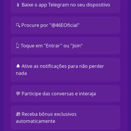
📱 Baixe o app Telegram no seu dispositivo
🔍 Procure por "@46EOficial"
👆 Toque em "Entrar" ou "Join"
🔔 Ative as notificações para não perder
nada
💬 Participe das conversas e interaja
🎁 Receba bônus exclusivos
automaticamente