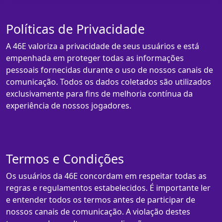
Políticas de Privacidade
A 46E valoriza a privacidade de seus usuários e está
empenhada em proteger todas as informações
pessoais fornecidas durante o uso de nossos canais de
comunicação. Todos os dados coletados são utilizados
exclusivamente para fins de melhoria contínua da
experiência de nossos jogadores.
Termos e Condições
Os usuários da 46E concordam em respeitar todas as
regras e regulamentos estabelecidos. É importante ler
e entender todos os termos antes de participar de
nossos canais de comunicação. A violação destes