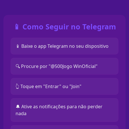
📱 Como Seguir no Telegram
📱 Baixe o app Telegram no seu dispositivo
🔍 Procure por "@500Jogo WinOficial"
👆 Toque em "Entrar" ou "Join"
🔔 Ative as notificações para não perder
nada