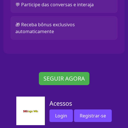
💬 Participe das conversas e interaja
🎁 Receba bônus exclusivos
automaticamente
SEGUIR AGORA
Acessos
Login
Registrar-se