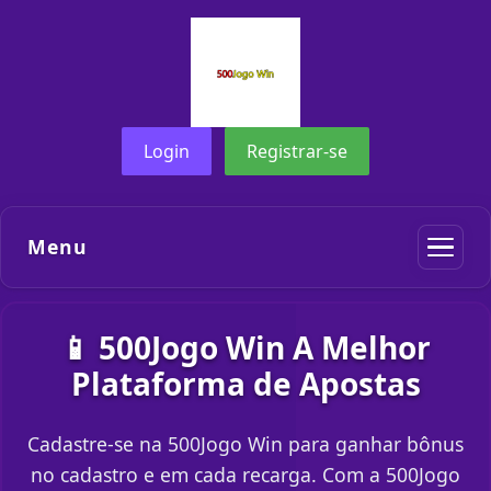
Login
Registrar-se
Menu
📱 500Jogo Win A Melhor
Plataforma de Apostas
Cadastre-se na 500Jogo Win para ganhar bônus
no cadastro e em cada recarga. Com a 500Jogo