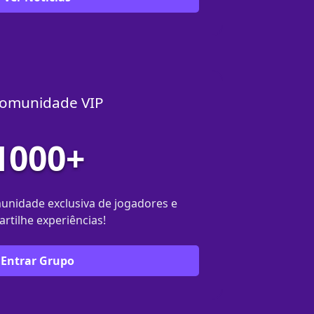
Comunidade VIP
1000+
unidade exclusiva de jogadores e
rtilhe experiências!
Entrar Grupo