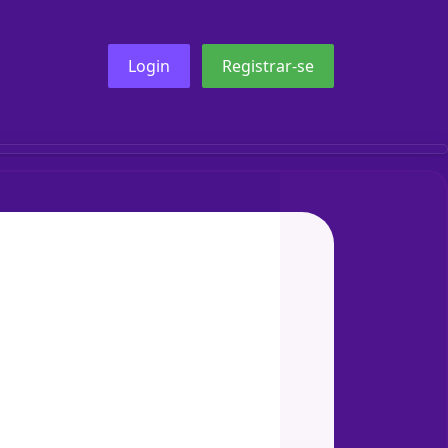
Login
Registrar-se