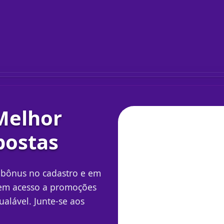
Melhor
postas
 bônus no cadastro e em
tem acesso a promoções
ualável. Junte-se aos