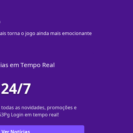
m
eais torna o jogo ainda mais emocionante
cias em Tempo Real
24/7
e todas as novidades, promoções e
53Pg Login em tempo real!
Ver Notícias