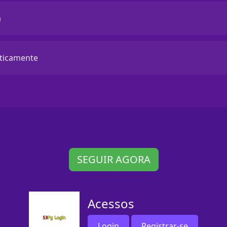
a
aticamente
SEGUIR AGORA
Acessos
Login
Registrar-se