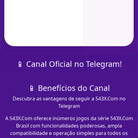
📱 Canal Oficial no Telegram!
📱 Benefícios do Canal
Descubra as vantagens de seguir a 543X.Com no
Telegram
A 543X.Com oferece inúmeros jogos da série 543X.Com
Brasil com funcionalidades poderosas, ampla
compatibilidade e operação simples para todos os