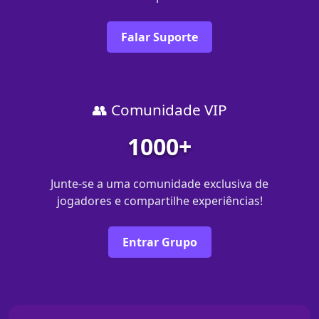
Falar Suporte
👥 Comunidade VIP
1000+
Junte-se a uma comunidade exclusiva de
jogadores e compartilhe experiências!
Entrar Grupo