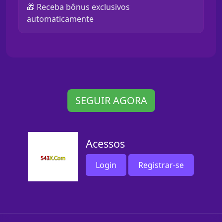
🎁 Receba bônus exclusivos
automaticamente
SEGUIR AGORA
Acessos
Login
Registrar-se