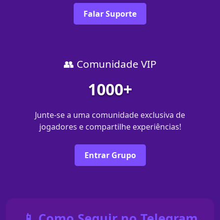
Falar Suporte
👥 Comunidade VIP
1000+
Junte-se a uma comunidade exclusiva de
jogadores e compartilhe experiências!
Entrar Grupo
📱 Como Seguir no Telegram