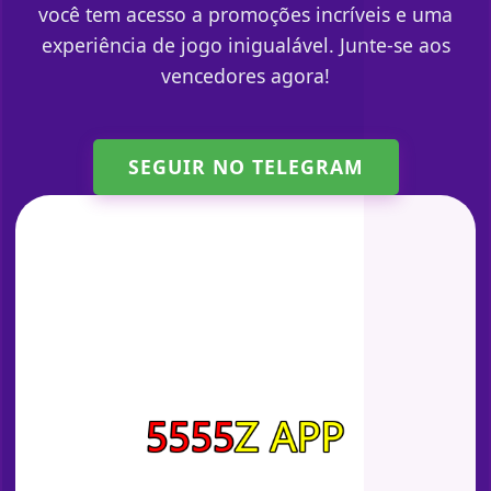
você tem acesso a promoções incríveis e uma
experiência de jogo inigualável. Junte-se aos
vencedores agora!
SEGUIR NO TELEGRAM