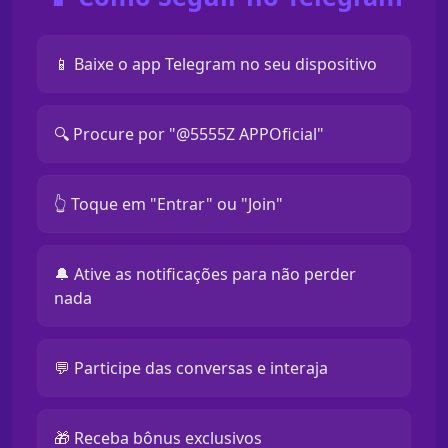
📱 Baixe o app Telegram no seu dispositivo
🔍 Procure por "@5555Z APPOficial"
👆 Toque em "Entrar" ou "Join"
🔔 Ative as notificações para não perder
nada
💬 Participe das conversas e interaja
🎁 Receba bônus exclusivos