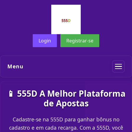
Login
Registrar-se
Menu
📱 555D A Melhor Plataforma
de Apostas
Cadastre-se na 555D para ganhar bônus no
cadastro e em cada recarga. Com a 555D, você