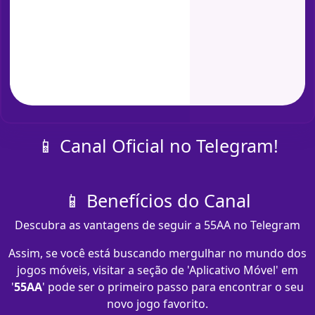
📱 Canal Oficial no Telegram!
📱 Benefícios do Canal
Descubra as vantagens de seguir a 55AA no Telegram
Assim, se você está buscando mergulhar no mundo dos
jogos móveis, visitar a seção de 'Aplicativo Móvel' em
'
55AA
' pode ser o primeiro passo para encontrar o seu
novo jogo favorito.