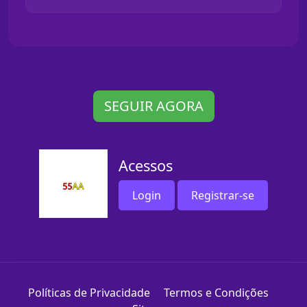
SEGUIR AGORA
Acessos
Login
Registrar-se
Políticas de Privacidade
Termos e Condições