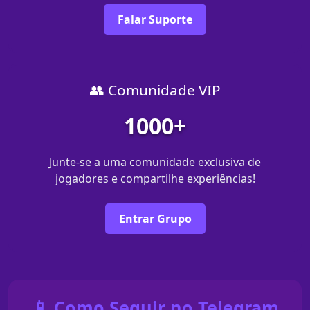
Falar Suporte
👥 Comunidade VIP
1000+
Junte-se a uma comunidade exclusiva de
jogadores e compartilhe experiências!
Entrar Grupo
📱 Como Seguir no Telegram