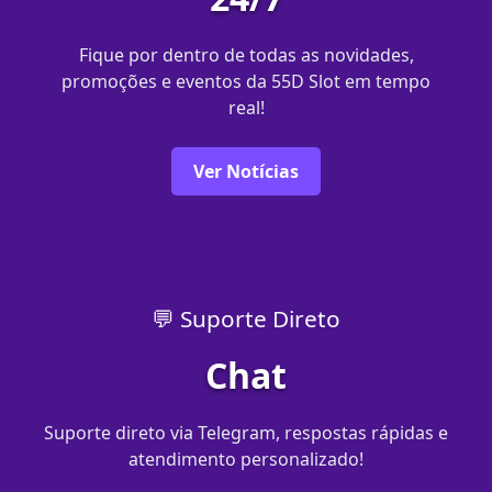
Fique por dentro de todas as novidades,
promoções e eventos da 55D Slot em tempo
real!
Ver Notícias
💬 Suporte Direto
Chat
Suporte direto via Telegram, respostas rápidas e
atendimento personalizado!