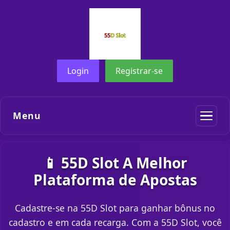
Login
Registrar-se
Menu
📱 55D Slot A Melhor
Plataforma de Apostas
Cadastre-se na 55D Slot para ganhar bônus no
cadastro e em cada recarga. Com a 55D Slot, você