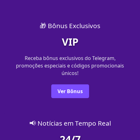
🎁 Bônus Exclusivos
VIP
Receba bônus exclusivos do Telegram,
promoções especiais e códigos promocionais
únicos!
Ver Bônus
📢 Notícias em Tempo Real
24/7