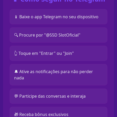
📱 Baixe o app Telegram no seu dispositivo
🔍 Procure por "@55D SlotOficial"
👆 Toque em "Entrar" ou "Join"
🔔 Ative as notificações para não perder
nada
💬 Participe das conversas e interaja
🎁 Receba bônus exclusivos