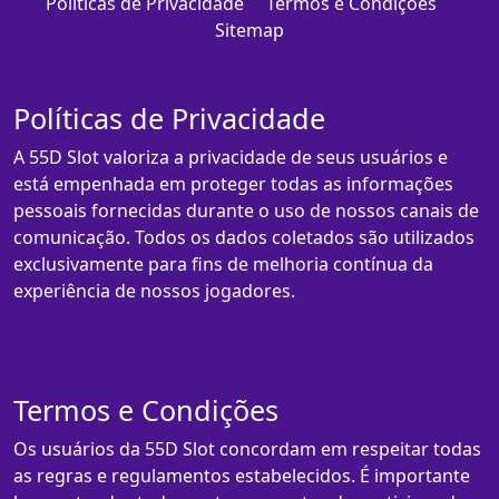
Políticas de Privacidade
Termos e Condições
Sitemap
Políticas de Privacidade
A 55D Slot valoriza a privacidade de seus usuários e
está empenhada em proteger todas as informações
pessoais fornecidas durante o uso de nossos canais de
comunicação. Todos os dados coletados são utilizados
exclusivamente para fins de melhoria contínua da
experiência de nossos jogadores.
Termos e Condições
Os usuários da 55D Slot concordam em respeitar todas
as regras e regulamentos estabelecidos. É importante