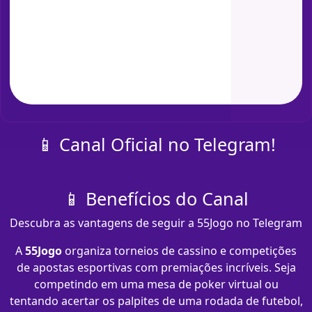
📱 Canal Oficial no Telegram!
📱 Benefícios do Canal
Descubra as vantagens de seguir a 55Jogo no Telegram
A
55Jogo
organiza torneios de cassino e competições
de apostas esportivas com premiações incríveis. Seja
competindo em uma mesa de poker virtual ou
tentando acertar os palpites de uma rodada de futebol,