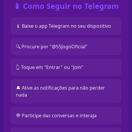
📱 Como Seguir no Telegram
📱 Baixe o app Telegram no seu dispositivo
🔍 Procure por "@55JogoOficial"
👆 Toque em "Entrar" ou "Join"
🔔 Ative as notificações para não perder
nada
💬 Participe das conversas e interaja