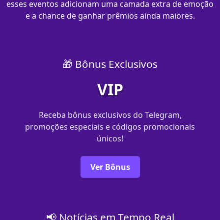
esses eventos adicionam uma camada extra de emoção
e a chance de ganhar prêmios ainda maiores.
🎁 Bônus Exclusivos
VIP
Receba bônus exclusivos do Telegram,
promoções especiais e códigos promocionais
únicos!
Ver Bônus
📢 Notícias em Tempo Real