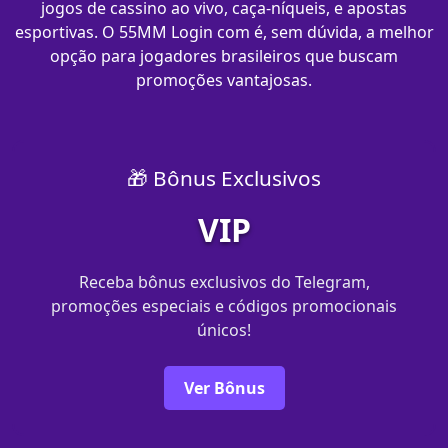
jogos de cassino ao vivo, caça-níqueis, e apostas
esportivas. O 55MM Login com​ é, sem dúvida, a melhor
opção para jogadores brasileiros que buscam
promoções vantajosas.
🎁 Bônus Exclusivos
VIP
Receba bônus exclusivos do Telegram,
promoções especiais e códigos promocionais
únicos!
Ver Bônus