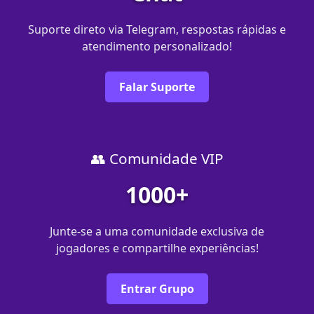
Suporte direto via Telegram, respostas rápidas e
atendimento personalizado!
Falar Suporte
👥 Comunidade VIP
1000+
Junte-se a uma comunidade exclusiva de
jogadores e compartilhe experiências!
Entrar Grupo