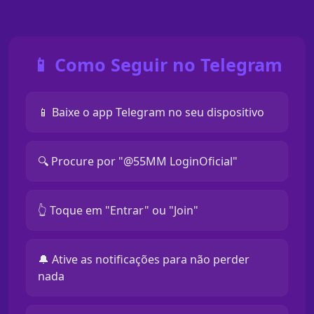
📱 Como Seguir no Telegram
📱 Baixe o app Telegram no seu dispositivo
🔍 Procure por "@55MM LoginOficial"
👆 Toque em "Entrar" ou "Join"
🔔 Ative as notificações para não perder
nada