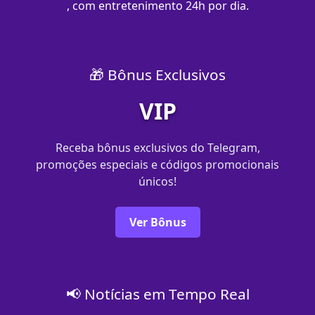
, com entretenimento 24h por dia.
🎁 Bônus Exclusivos
VIP
Receba bônus exclusivos do Telegram,
promoções especiais e códigos promocionais
únicos!
Ver Bônus
📢 Notícias em Tempo Real