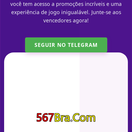
você tem acesso a promoções incríveis e uma
experiência de jogo inigualável. Junte-se aos
vencedores agora!
SEGUIR NO TELEGRAM