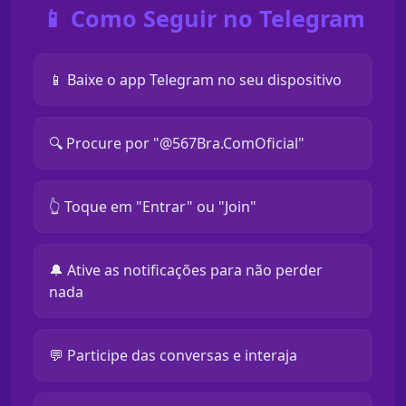
📱 Como Seguir no Telegram
📱 Baixe o app Telegram no seu dispositivo
🔍 Procure por "@567Bra.ComOficial"
👆 Toque em "Entrar" ou "Join"
🔔 Ative as notificações para não perder
nada
💬 Participe das conversas e interaja