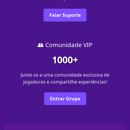
Falar Suporte
👥 Comunidade VIP
1000+
Junte-se a uma comunidade exclusiva de
jogadores e compartilhe experiências!
Entrar Grupo