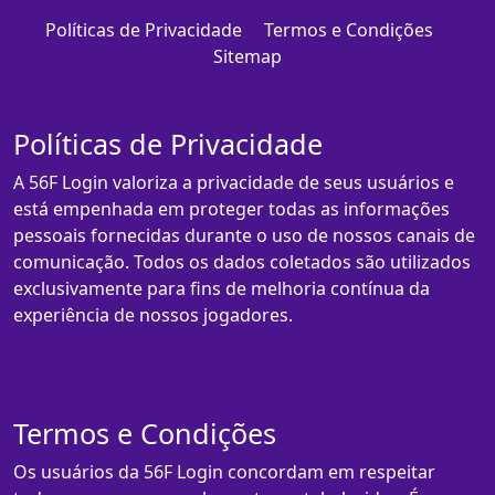
Políticas de Privacidade
Termos e Condições
Sitemap
Políticas de Privacidade
A 56F Login valoriza a privacidade de seus usuários e
está empenhada em proteger todas as informações
pessoais fornecidas durante o uso de nossos canais de
comunicação. Todos os dados coletados são utilizados
exclusivamente para fins de melhoria contínua da
experiência de nossos jogadores.
Termos e Condições
Os usuários da 56F Login concordam em respeitar