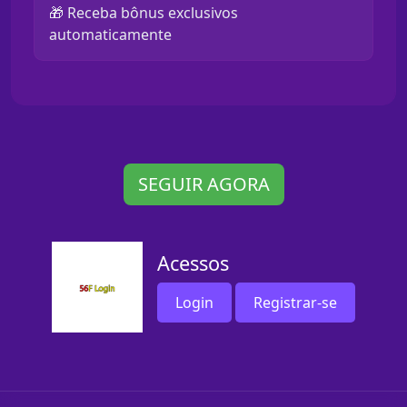
🎁 Receba bônus exclusivos
automaticamente
SEGUIR AGORA
Acessos
Login
Registrar-se