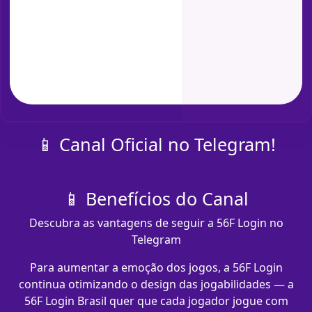
📱 Canal Oficial no Telegram!
📱 Benefícios do Canal
Descubra as vantagens de seguir a 56F Login no
Telegram
Para aumentar a emoção dos jogos, a 56F Login
continua otimizando o design das jogabilidades — a
56F Login Brasil quer que cada jogador jogue com