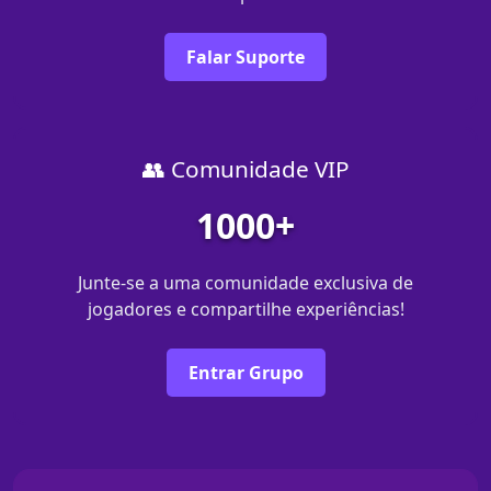
Falar Suporte
👥 Comunidade VIP
1000+
Junte-se a uma comunidade exclusiva de
jogadores e compartilhe experiências!
Entrar Grupo