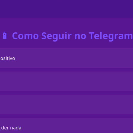
📱 Como Seguir no Telegram
ositivo
erder nada