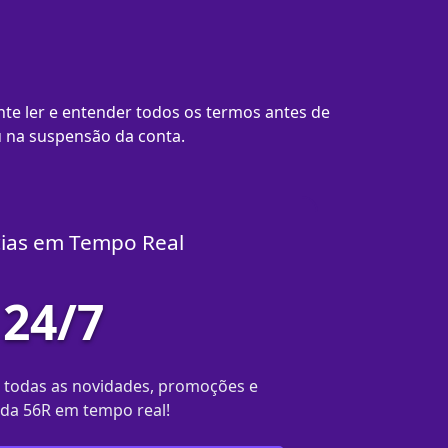
te ler e entender todos os termos antes de
u na suspensão da conta.
cias em Tempo Real
24/7
e todas as novidades, promoções e
 da 56R em tempo real!