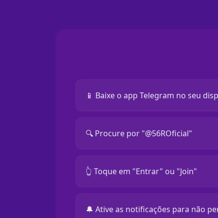
📱 Baixe o app Telegram no seu disp
🔍 Procure por "@56ROficial"
👆 Toque em "Entrar" ou "Join"
🔔 Ative as notificações para não p