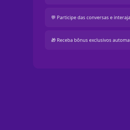
💬 Participe das conversas e interaj
🎁 Receba bônus exclusivos autom