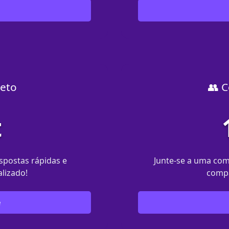
reto
👥 
t
espostas rápidas e
Junte-se a uma com
lizado!
compa
e