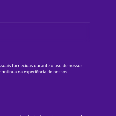
ssoais fornecidas durante o uso de nossos
 contínua da experiência de nossos