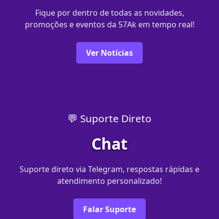
Fique por dentro de todas as novidades,
promoções e eventos da 57Ak em tempo real!
Ver Notícias
💬 Suporte Direto
Chat
Suporte direto via Telegram, respostas rápidas e
atendimento personalizado!
Falar Suporte