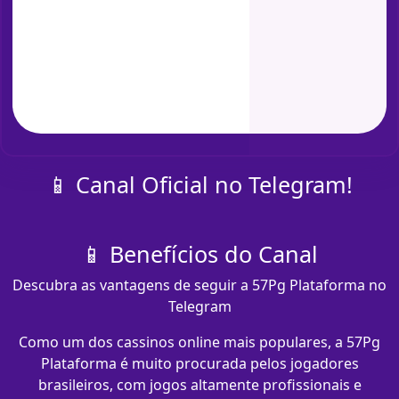
📱 Canal Oficial no Telegram!
📱 Benefícios do Canal
Descubra as vantagens de seguir a 57Pg Plataforma no
Telegram
Como um dos cassinos online mais populares, a 57Pg
Plataforma é muito procurada pelos jogadores
brasileiros, com jogos altamente profissionais e