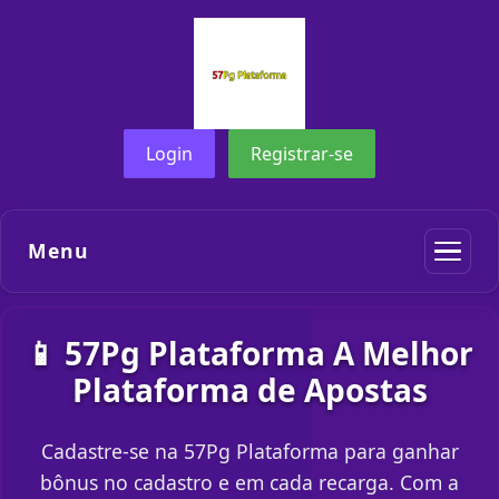
Login
Registrar-se
Menu
📱 57Pg Plataforma A Melhor
Plataforma de Apostas
Cadastre-se na 57Pg Plataforma para ganhar
bônus no cadastro e em cada recarga. Com a