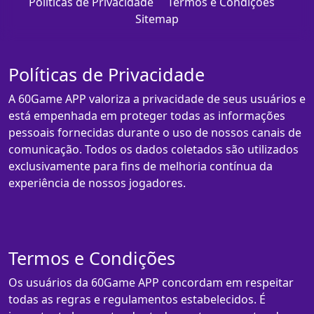
Políticas de Privacidade
Termos e Condições
Sitemap
Políticas de Privacidade
A 60Game APP valoriza a privacidade de seus usuários e
está empenhada em proteger todas as informações
pessoais fornecidas durante o uso de nossos canais de
comunicação. Todos os dados coletados são utilizados
exclusivamente para fins de melhoria contínua da
experiência de nossos jogadores.
Termos e Condições
Os usuários da 60Game APP concordam em respeitar
todas as regras e regulamentos estabelecidos. É