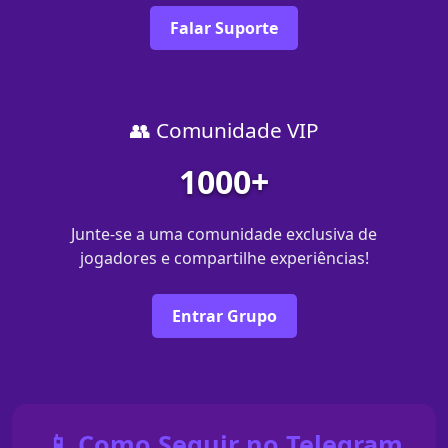
Falar Suporte
👥 Comunidade VIP
1000+
Junte-se a uma comunidade exclusiva de
jogadores e compartilhe experiências!
Entrar Grupo
📱 Como Seguir no Telegram