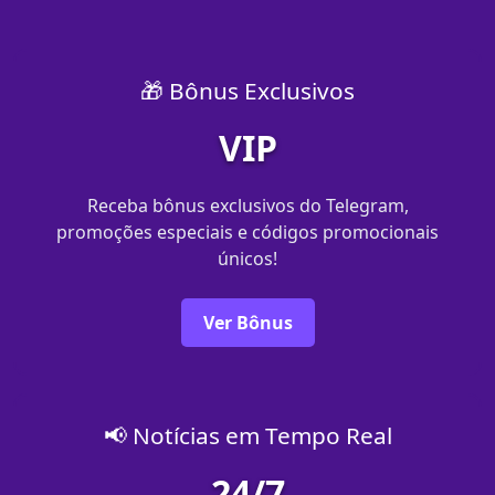
🎁 Bônus Exclusivos
VIP
Receba bônus exclusivos do Telegram,
promoções especiais e códigos promocionais
únicos!
Ver Bônus
📢 Notícias em Tempo Real
24/7