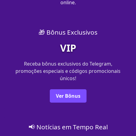
online.
🎁 Bônus Exclusivos
VIP
Receba bônus exclusivos do Telegram,
promoções especiais e códigos promocionais
únicos!
Ver Bônus
📢 Notícias em Tempo Real