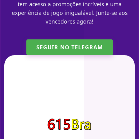
tem acesso a promoções incríveis e uma
experiência de jogo inigualável. Junte-se aos
vencedores agora!
SEGUIR NO TELEGRAM