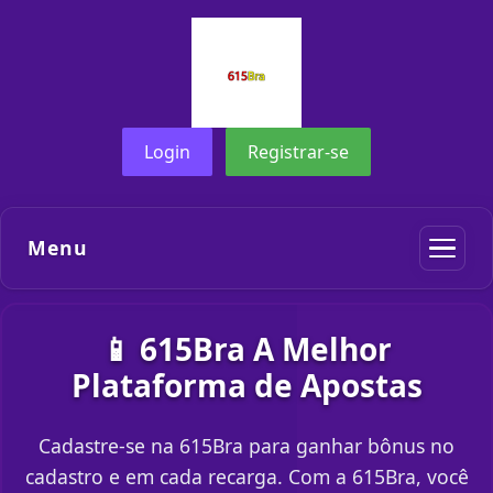
Login
Registrar-se
Menu
📱 615Bra A Melhor
Plataforma de Apostas
Cadastre-se na 615Bra para ganhar bônus no
cadastro e em cada recarga. Com a 615Bra, você