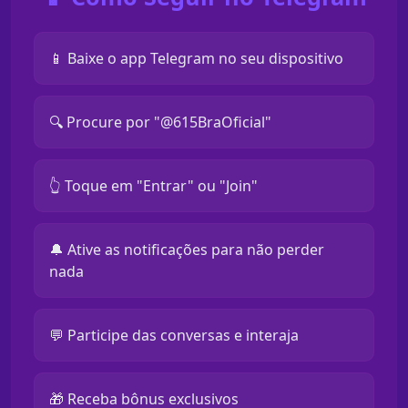
📱 Baixe o app Telegram no seu dispositivo
🔍 Procure por "@615BraOficial"
👆 Toque em "Entrar" ou "Join"
🔔 Ative as notificações para não perder
nada
💬 Participe das conversas e interaja
🎁 Receba bônus exclusivos