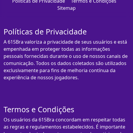
Políticas de Privacidade
Termos e Condições
Sitemap
Políticas de Privacidade
A 615Bra valoriza a privacidade de seus usuários e está
empenhada em proteger todas as informações
pessoais fornecidas durante o uso de nossos canais de
comunicação. Todos os dados coletados são utilizados
exclusivamente para fins de melhoria contínua da
experiência de nossos jogadores.
Termos e Condições
Os usuários da 615Bra concordam em respeitar todas
as regras e regulamentos estabelecidos. É importante