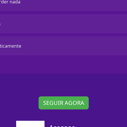
erder nada
a
aticamente
SEGUIR AGORA