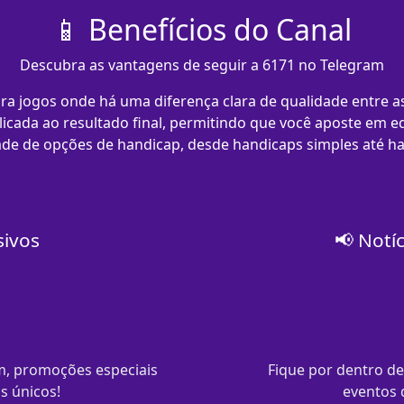
📱 Benefícios do Canal
Descubra as vantagens de seguir a 6171 no Telegram
ara jogos onde há uma diferença clara de qualidade entre 
icada ao resultado final, permitindo que você aposte em eq
de de opções de handicap, desde handicaps simples até ha
sivos
📢 Notí
m, promoções especiais
Fique por dentro d
s únicos!
eventos 