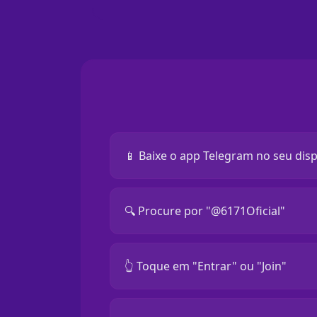
📱 Baixe o app Telegram no seu disp
🔍 Procure por "@6171Oficial"
👆 Toque em "Entrar" ou "Join"