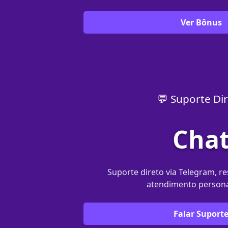
Ver Bônus
💬 Suporte Di
Cha
Suporte direto via Telegram, r
atendimento persona
Falar Suport