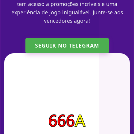
tem acesso a promoções incríveis e uma
experiência de jogo inigualável. Junte-se aos
vencedores agora!
SEGUIR NO TELEGRAM