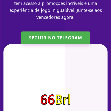
tem acesso a promoções incríveis e uma
experiência de jogo inigualável. Junte-se aos
vencedores agora!
SEGUIR NO TELEGRAM