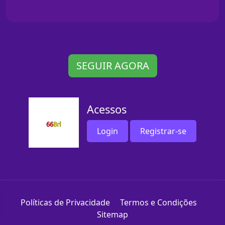
SEGUIR AGORA
Acessos
Login
Registrar-se
Políticas de Privacidade
Termos e Condições
Sitemap