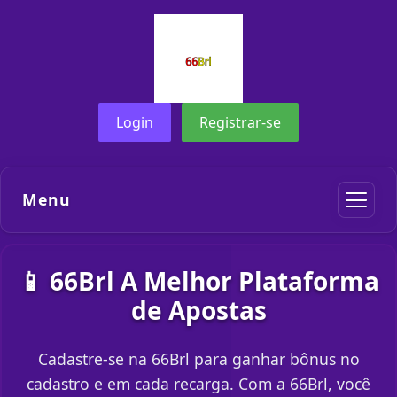
Login
Registrar-se
Menu
📱 66Brl A Melhor Plataforma
de Apostas
Cadastre-se na 66Brl para ganhar bônus no
cadastro e em cada recarga. Com a 66Brl, você