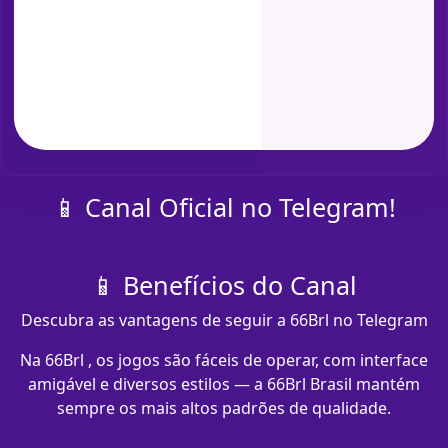
📱 Canal Oficial no Telegram!
📱 Benefícios do Canal
Descubra as vantagens de seguir a 66Brl no Telegram
Na 66Brl , os jogos são fáceis de operar, com interface
amigável e diversos estilos — a 66Brl Brasil mantém
sempre os mais altos padrões de qualidade.