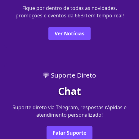
Fique por dentro de todas as novidades,
promoções e eventos da 66Brl em tempo real!
Ver Notícias
💬 Suporte Direto
Chat
Suporte direto via Telegram, respostas rápidas e
atendimento personalizado!
Falar Suporte