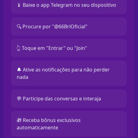
📱 Baixe o app Telegram no seu dispositivo
🔍 Procure por "@66BrlOficial"
👆 Toque em "Entrar" ou "Join"
🔔 Ative as notificações para não perder
nada
💬 Participe das conversas e interaja
🎁 Receba bônus exclusivos
automaticamente