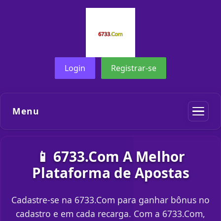
Login
Registrar-se
Menu
📱 6733.Com A Melhor
Plataforma de Apostas
Cadastre-se na 6733.Com para ganhar bônus no
cadastro e em cada recarga. Com a 6733.Com,