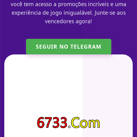
você tem acesso a promoções incríveis e uma
experiência de jogo inigualável. Junte-se aos
vencedores agora!
SEGUIR NO TELEGRAM