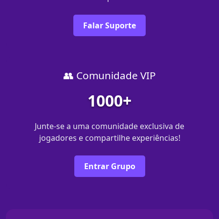
Falar Suporte
👥 Comunidade VIP
1000+
Junte-se a uma comunidade exclusiva de
jogadores e compartilhe experiências!
Entrar Grupo