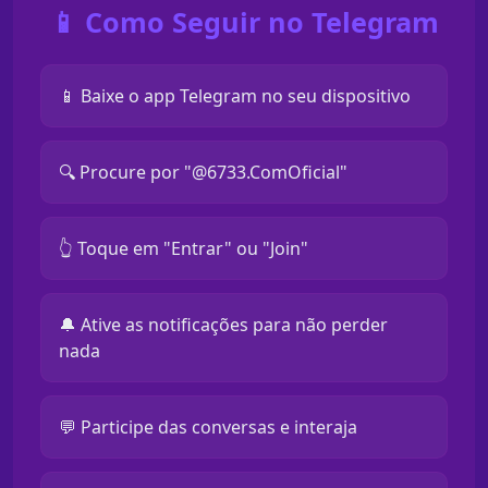
📱 Como Seguir no Telegram
📱 Baixe o app Telegram no seu dispositivo
🔍 Procure por "@6733.ComOficial"
👆 Toque em "Entrar" ou "Join"
🔔 Ative as notificações para não perder
nada
💬 Participe das conversas e interaja