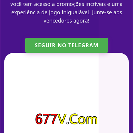
você tem acesso a promoções incríveis e uma
experiência de jogo inigualável. Junte-se aos
vencedores agora!
SEGUIR NO TELEGRAM