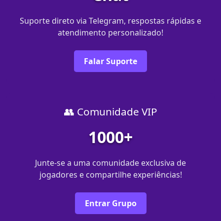
Suporte direto via Telegram, respostas rápidas e
atendimento personalizado!
Falar Suporte
👥 Comunidade VIP
1000+
Junte-se a uma comunidade exclusiva de
jogadores e compartilhe experiências!
Entrar Grupo