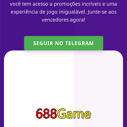
você tem acesso a promoções incríveis e uma
experiência de jogo inigualável. Junte-se aos
vencedores agora!
SEGUIR NO TELEGRAM