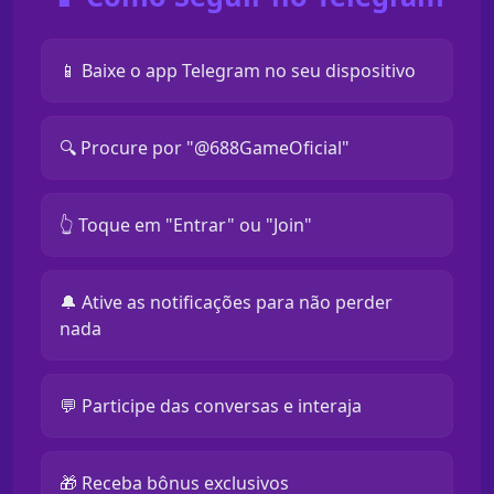
📱 Baixe o app Telegram no seu dispositivo
🔍 Procure por "@688GameOficial"
👆 Toque em "Entrar" ou "Join"
🔔 Ative as notificações para não perder
nada
💬 Participe das conversas e interaja
🎁 Receba bônus exclusivos