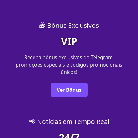
🎁 Bônus Exclusivos
VIP
Receba bônus exclusivos do Telegram,
promoções especiais e códigos promocionais
únicos!
Ver Bônus
📢 Notícias em Tempo Real
24/7