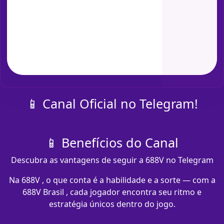
📱 Canal Oficial no Telegram!
📱 Benefícios do Canal
Descubra as vantagens de seguir a 688V no Telegram
Na 688V , o que conta é a habilidade e a sorte — com a
688V Brasil , cada jogador encontra seu ritmo e
estratégia únicos dentro do jogo.