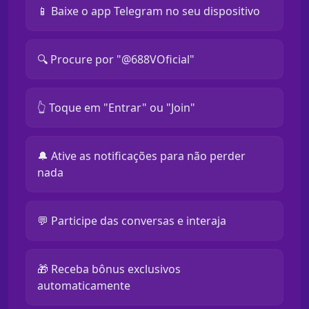
📱 Baixe o app Telegram no seu dispositivo
🔍 Procure por "@688VOficial"
👆 Toque em "Entrar" ou "Join"
🔔 Ative as notificações para não perder
nada
💬 Participe das conversas e interaja
🎁 Receba bônus exclusivos
automaticamente