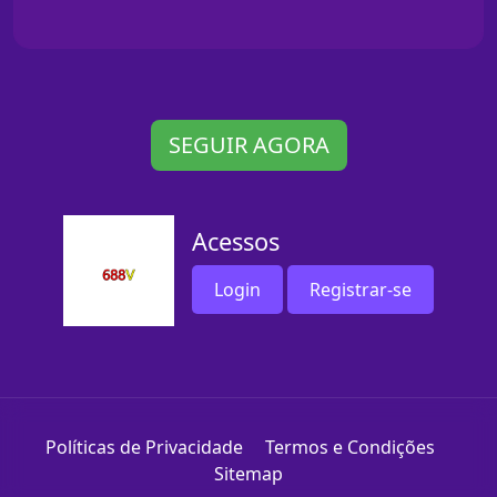
SEGUIR AGORA
Acessos
Login
Registrar-se
Políticas de Privacidade
Termos e Condições
Sitemap