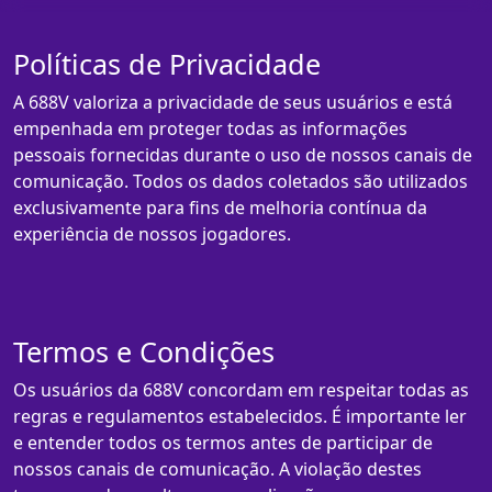
Políticas de Privacidade
A 688V valoriza a privacidade de seus usuários e está
empenhada em proteger todas as informações
pessoais fornecidas durante o uso de nossos canais de
comunicação. Todos os dados coletados são utilizados
exclusivamente para fins de melhoria contínua da
experiência de nossos jogadores.
Termos e Condições
Os usuários da 688V concordam em respeitar todas as
regras e regulamentos estabelecidos. É importante ler
e entender todos os termos antes de participar de
nossos canais de comunicação. A violação destes