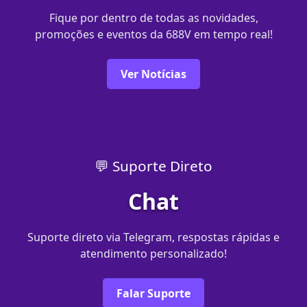
Fique por dentro de todas as novidades,
promoções e eventos da 688V em tempo real!
Ver Notícias
💬 Suporte Direto
Chat
Suporte direto via Telegram, respostas rápidas e
atendimento personalizado!
Falar Suporte