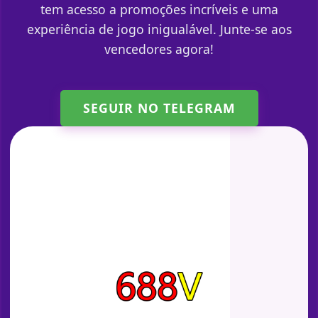
tem acesso a promoções incríveis e uma
experiência de jogo inigualável. Junte-se aos
vencedores agora!
SEGUIR NO TELEGRAM