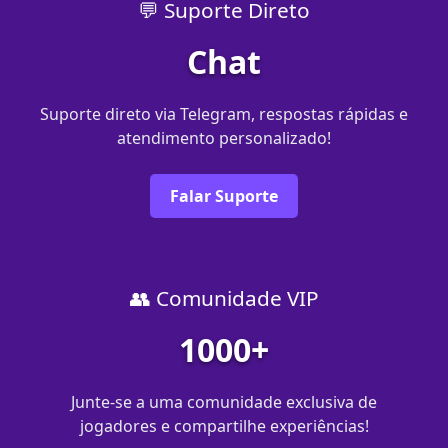
💬 Suporte Direto
Chat
Suporte direto via Telegram, respostas rápidas e
atendimento personalizado!
Falar Suporte
👥 Comunidade VIP
1000+
Junte-se a uma comunidade exclusiva de
jogadores e compartilhe experiências!