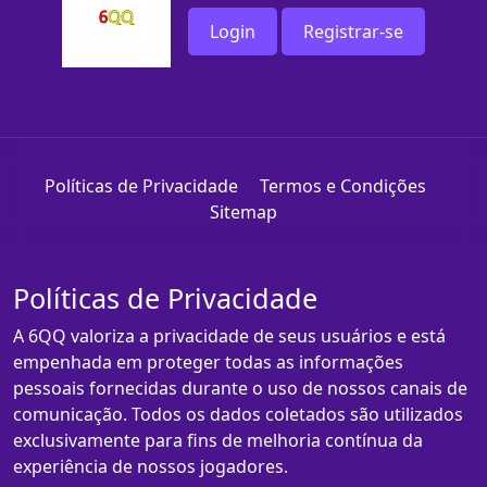
Login
Registrar-se
Políticas de Privacidade
Termos e Condições
Sitemap
Políticas de Privacidade
A 6QQ valoriza a privacidade de seus usuários e está
empenhada em proteger todas as informações
pessoais fornecidas durante o uso de nossos canais de
comunicação. Todos os dados coletados são utilizados
exclusivamente para fins de melhoria contínua da
experiência de nossos jogadores.