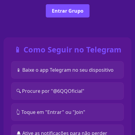
Entrar Grupo
📱 Como Seguir no Telegram
📱 Baixe o app Telegram no seu dispositivo
🔍 Procure por "@6QQOficial"
👆 Toque em "Entrar" ou "Join"
🔔 Ative as notificações para não perder