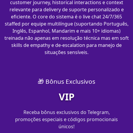
customer journey, historical interactions e context
relevante para delivery de suporte personalizado e
eficiente. O core do sistema é o live chat 24/7/365
staffed por equipe multilíngue (suportando Português,
Inglês, Espanhol, Mandarim e mais 10+ idiomas)
treinada não apenas em resolução técnica mas em soft
skills de empathy e de-escalation para manejo de
situações sensíveis.
🎁 Bônus Exclusivos
VIP
Receba bônus exclusivos do Telegram,
promoções especiais e códigos promocionais
únicos!