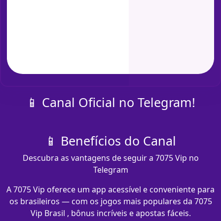
📱 Canal Oficial no Telegram!
📱 Benefícios do Canal
Descubra as vantagens de seguir a 7075 Vip no
Telegram
A 7075 Vip oferece um app acessível e conveniente para
os brasileiros — com os jogos mais populares da 7075
Vip Brasil , bônus incríveis e apostas fáceis.