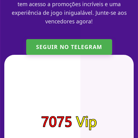
tem acesso a promoções incríveis e uma
experiência de jogo inigualável. Junte-se aos
vencedores agora!
SEGUIR NO TELEGRAM