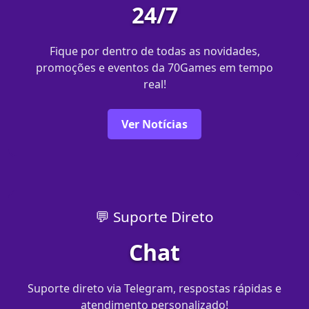
24/7
Fique por dentro de todas as novidades,
promoções e eventos da 70Games em tempo
real!
Ver Notícias
💬 Suporte Direto
Chat
Suporte direto via Telegram, respostas rápidas e
atendimento personalizado!