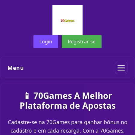
Login
Registrar-se
Menu
📱 70Games A Melhor
Plataforma de Apostas
Cadastre-se na 70Games para ganhar bônus no
cadastro e em cada recarga. Com a 70Games,