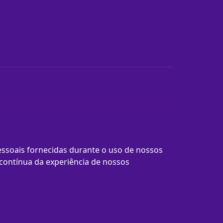
essoais fornecidas durante o uso de nossos
 contínua da experiência de nossos