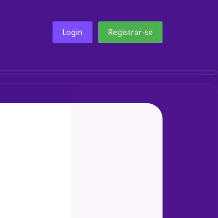
Login
Registrar-se