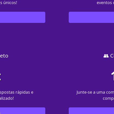
s únicos!
eventos 
reto
👥 
t
espostas rápidas e
Junte-se a uma com
lizado!
compa
e