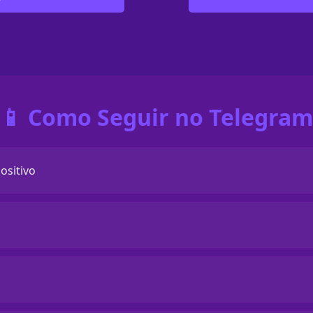
📱 Como Seguir no Telegram
ositivo