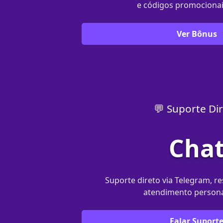
e códigos promocionai
Ver Bônus
💬 Suporte Di
Cha
Suporte direto via Telegram, r
atendimento persona
Falar Suport