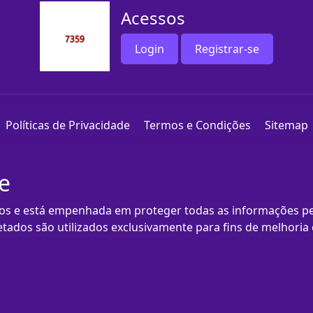
Acessos
Login
Registrar-se
Políticas de Privacidade
Termos e Condições
Sitemap
de
rios e está empenhada em proteger todas as informações p
tados são utilizados exclusivamente para fins de melhoria