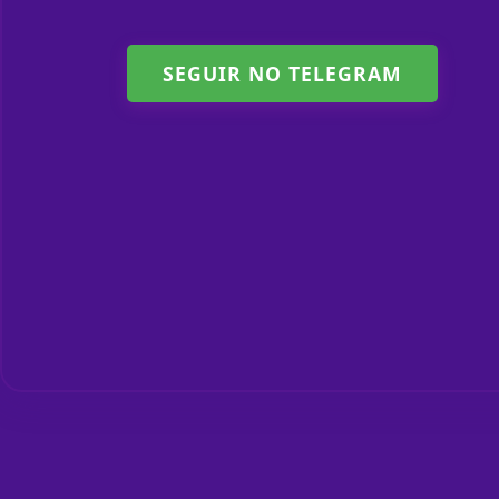
SEGUIR NO TELEGRAM