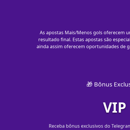
As apostas Mais/Menos gols oferecem um
resultado final. Estas apostas são esp
ainda assim oferecem oportunidades de ga
🎁 Bônus Exclu
VIP
Receba bônus exclusivos do Telegra