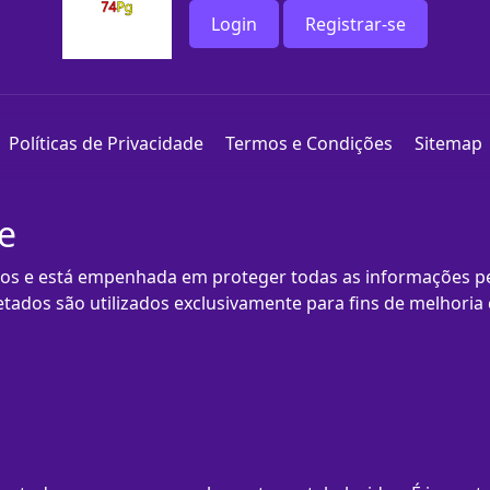
Login
Registrar-se
Políticas de Privacidade
Termos e Condições
Sitemap
de
rios e está empenhada em proteger todas as informações p
tados são utilizados exclusivamente para fins de melhoria