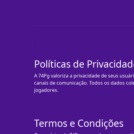
Políticas de Privacida
A 74Pg valoriza a privacidade de seus usuá
canais de comunicação. Todos os dados cole
jogadores.
Termos e Condições