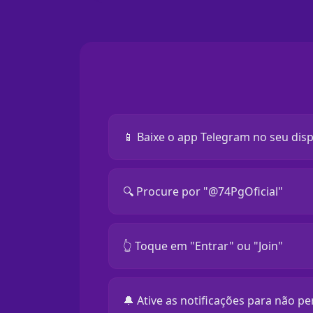
📱 Baixe o app Telegram no seu disp
🔍 Procure por "@74PgOficial"
👆 Toque em "Entrar" ou "Join"
🔔 Ative as notificações para não p