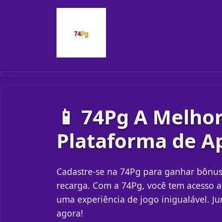
📱 74Pg A Melho
Plataforma de A
Cadastre-se na 74Pg para ganhar bônus
recarga. Com a 74Pg, você tem acesso a
uma experiência de jogo inigualável. J
agora!