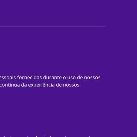
essoais fornecidas durante o uso de nossos
 contínua da experiência de nossos