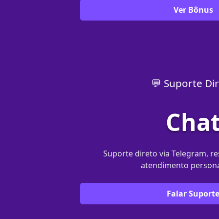
Ver Bônus
💬 Suporte Di
Cha
Suporte direto via Telegram, r
atendimento persona
Falar Suport