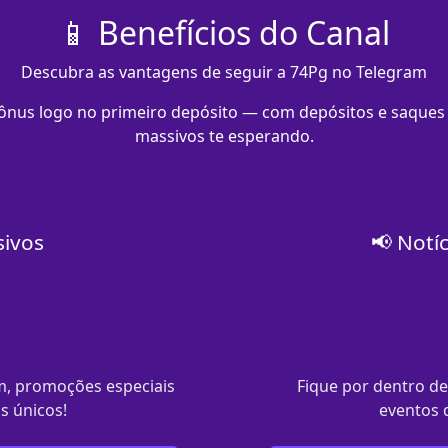
📱 Benefícios do Canal
Descubra as vantagens de seguir a 74Pg no Telegram
nus logo no primeiro depósito — com depósitos e saques in
massivos te esperando.
sivos
📢 Notí
m, promoções especiais
Fique por dentro d
s únicos!
eventos 