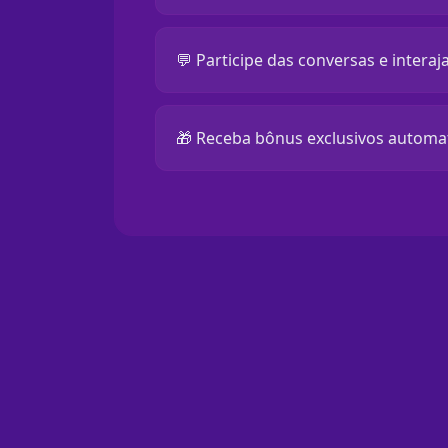
💬 Participe das conversas e interaj
🎁 Receba bônus exclusivos autom