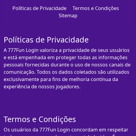
Políticas de Privacidade
Termos e Condições
Sitemap
Políticas de Privacidade
A 777Fun Login valoriza a privacidade de seus usuários
e está empenhada em proteger todas as informações
pessoais fornecidas durante o uso de nossos canais de
comunicação. Todos os dados coletados são utilizados
exclusivamente para fins de melhoria contínua da
experiência de nossos jogadores.
Termos e Condições
Os usuários da 777Fun Login concordam em respeitar