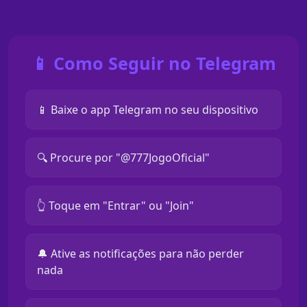
📱 Como Seguir no Telegram
📱 Baixe o app Telegram no seu dispositivo
🔍 Procure por "@777JogoOficial"
👆 Toque em "Entrar" ou "Join"
🔔 Ative as notificações para não perder
nada