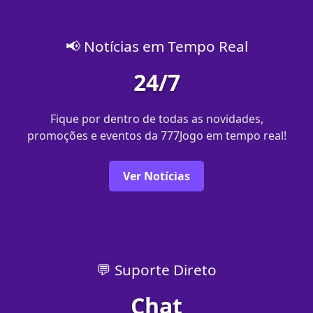
📢 Notícias em Tempo Real
24/7
Fique por dentro de todas as novidades,
promoções e eventos da 777Jogo em tempo real!
Ver Notícias
💬 Suporte Direto
Chat