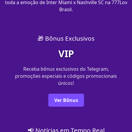
toda a emoção de Inter Miami x Nashville SC na 777Lov
Brasil.
🎁 Bônus Exclusivos
VIP
Receba bônus exclusivos do Telegram,
promoções especiais e códigos promocionais
únicos!
Ver Bônus
📢 Notícias em Tempo Real