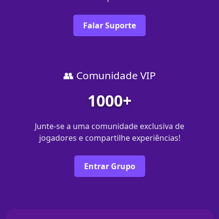
Falar Suporte
👥 Comunidade VIP
1000+
Junte-se a uma comunidade exclusiva de
jogadores e compartilhe experiências!
Entrar Grupo