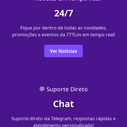
24/7
Fique por dentro de todas as novidades,
promoções e eventos da 777Lov em tempo real!
Ver Notícias
💬 Suporte Direto
Chat
Suporte direto via Telegram, respostas rápidas e
atendimento personalizado!