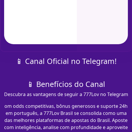
📱 Canal Oficial no Telegram!
📱 Benefícios do Canal
Descubra as vantagens de seguir a 777Lov no Telegram
om odds competitivas, bônus generosos e suporte 24h
em português, a 777Lov Brasil se consolida como uma
das melhores plataformas de apostas do Brasil. Aposte
com inteligência, analise com profundidade e aproveite