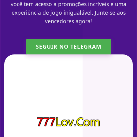
você tem acesso a promoções incríveis e uma
experiência de jogo inigualável. Junte-se aos
vencedores agora!
SEGUIR NO TELEGRAM