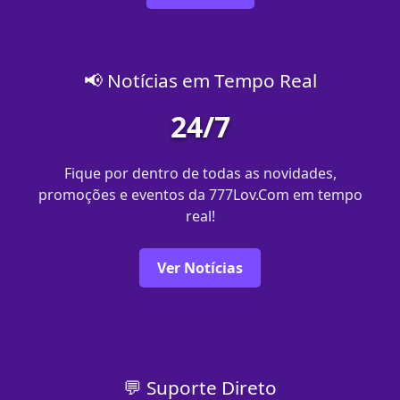
📢 Notícias em Tempo Real
24/7
Fique por dentro de todas as novidades,
promoções e eventos da 777Lov.Com em tempo
real!
Ver Notícias
💬 Suporte Direto