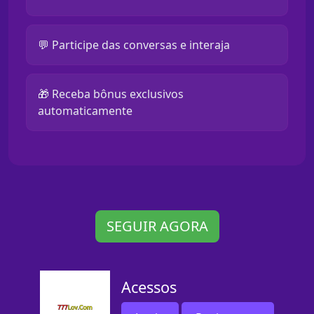
💬 Participe das conversas e interaja
🎁 Receba bônus exclusivos
automaticamente
SEGUIR AGORA
Acessos