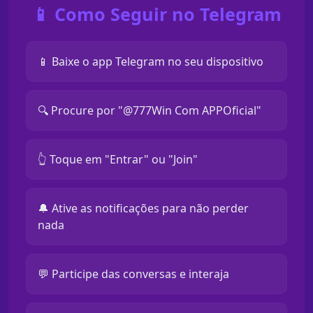
📱 Como Seguir no Telegram
📱 Baixe o app Telegram no seu dispositivo
🔍 Procure por "@777Win Com APPOficial"
👆 Toque em "Entrar" ou "Join"
🔔 Ative as notificações para não perder
nada
💬 Participe das conversas e interaja