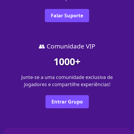
Falar Suporte
👥 Comunidade VIP
1000+
Junte-se a uma comunidade exclusiva de
jogadores e compartilhe experiências!
Entrar Grupo