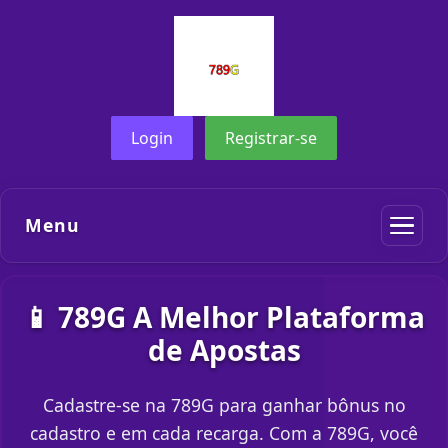
Login
Registrar-se
Menu
📱 789G A Melhor Plataforma
de Apostas
Cadastre-se na 789G para ganhar bônus no
cadastro e em cada recarga. Com a 789G, você