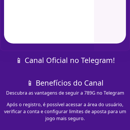
📱 Canal Oficial no Telegram!
📱 Benefícios do Canal
Descubra as vantagens de seguir a 789G no Telegram
Após o registro, é possível acessar a área do usuário,
verificar a conta e configurar limites de aposta para um
jogo mais seguro.