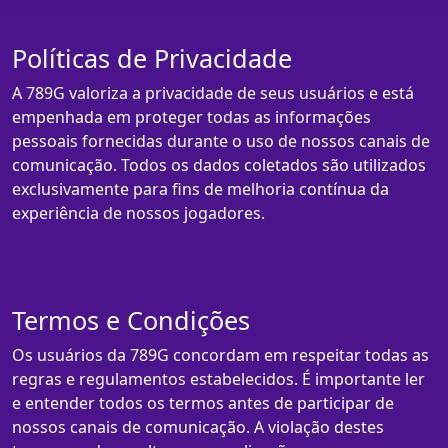
Políticas de Privacidade
A 789G valoriza a privacidade de seus usuários e está
empenhada em proteger todas as informações
pessoais fornecidas durante o uso de nossos canais de
comunicação. Todos os dados coletados são utilizados
exclusivamente para fins de melhoria contínua da
experiência de nossos jogadores.
Termos e Condições
Os usuários da 789G concordam em respeitar todas as
regras e regulamentos estabelecidos. É importante ler
e entender todos os termos antes de participar de
nossos canais de comunicação. A violação destes