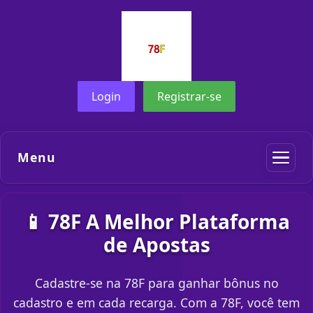
Login
Registrar-se
Menu
📱 78F A Melhor Plataforma
de Apostas
Cadastre-se na 78F para ganhar bônus no
cadastro e em cada recarga. Com a 78F, você tem