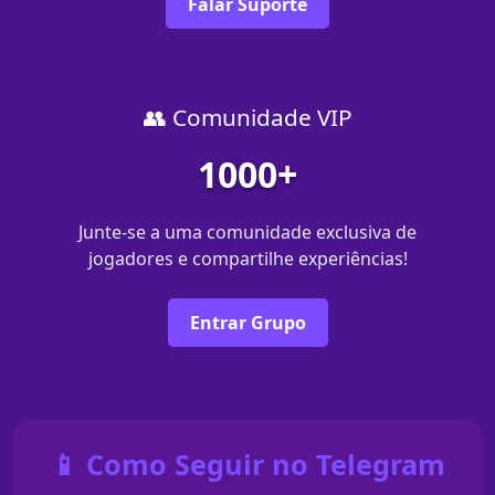
Falar Suporte
👥 Comunidade VIP
1000+
Junte-se a uma comunidade exclusiva de
jogadores e compartilhe experiências!
Entrar Grupo
📱 Como Seguir no Telegram