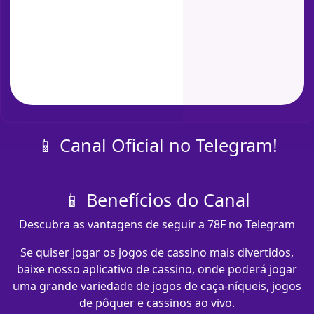
📱 Canal Oficial no Telegram!
📱 Benefícios do Canal
Descubra as vantagens de seguir a 78F no Telegram
Se quiser jogar os jogos de cassino mais divertidos,
baixe nosso aplicativo de cassino, onde poderá jogar
uma grande variedade de jogos de caça-níqueis, jogos
de pôquer e cassinos ao vivo.