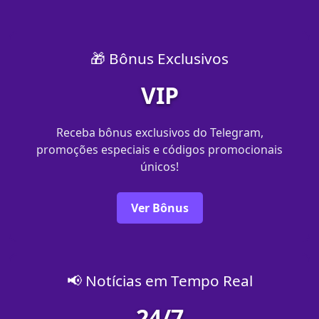
🎁 Bônus Exclusivos
VIP
Receba bônus exclusivos do Telegram,
promoções especiais e códigos promocionais
únicos!
Ver Bônus
📢 Notícias em Tempo Real
24/7